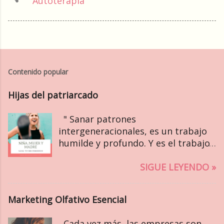
Autoterapia
Contenido popular
Hijas del patriarcado
" Sanar patrones
intergeneracionales, es un trabajo
humilde y profundo. Y es el trabajo
de nuestra era. " Bethany Webster ~
Sobre la herida de la Madre Existe
SIGUE LEYENDO »
un ideal cultural sobre nuestro ser
femenino, que vive en el
Marketing Olfativo Esencial
subconsciente y se traspasa, sin
darnos cuenta, de generación en
Cada vez más, las empresas son