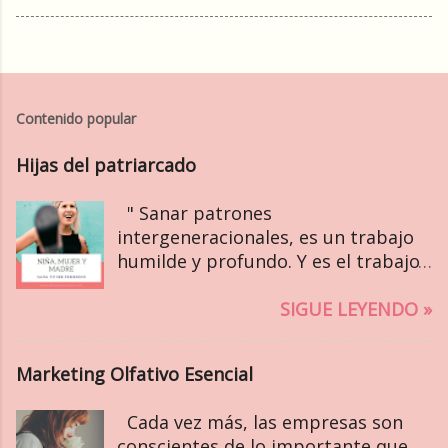
Contenido popular
Hijas del patriarcado
" Sanar patrones
intergeneracionales, es un trabajo
humilde y profundo. Y es el trabajo
de nuestra era. " Bethany Webster ~
Sobre la herida de la Madre Existe
SIGUE LEYENDO »
un ideal cultural sobre nuestro ser
femenino, que vive en el
Marketing Olfativo Esencial
subconsciente y se traspasa, sin
darnos cuenta, de generación en
Cada vez más, las empresas son
generación. Este ideal, se manifiesta
conscientes de lo importante que