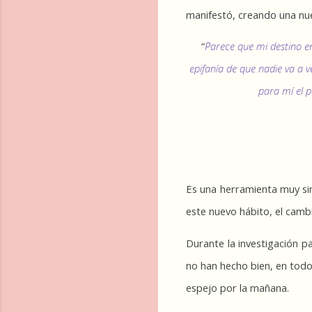
manifestó, creando una nue
“
Parece que mi destino en
epifanía de que nadie va a v
para mí el p
Es una herramienta muy simp
este nuevo hábito, el camb
Durante la investigación p
no han hecho bien, en todo
espejo por la mañana.