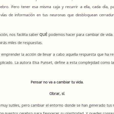
ebro. Pero tener esa misma caja y recurrir a ella, cada día, p
vías de información en tus neuronas que desbloquean cerradura
ción, nos facilita saber 
QUÉ
 podemos hacer para cambiar de vida. 
irás miles de respuestas.
 emprender la acción de llevar a cabo aquella respuesta que ha r
plicado. La autora Elsa Punset, define a esta complejidad como la
Pensar no va a cambiar tu vida.
Obrar, sí.
uy sutiles, pero cambiar el entorno donde se han generado tus rí
on nuestro cerebro para favorecer su plasticidad. Y puedes conseg