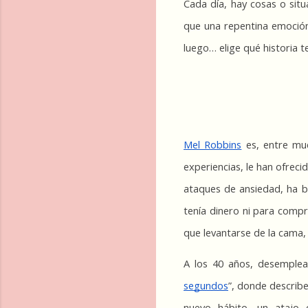
Cada día, hay cosas o situ
que una repentina emoción 
luego… elige qué historia te
Mel Robbins
 es, entre mu
experiencias, le han ofreci
ataques de ansiedad, ha be
tenía dinero ni para compr
que levantarse de la cama, 
A los 40 años, desemplead
segundos
”, donde describ
nuevo hábito, un atajo 