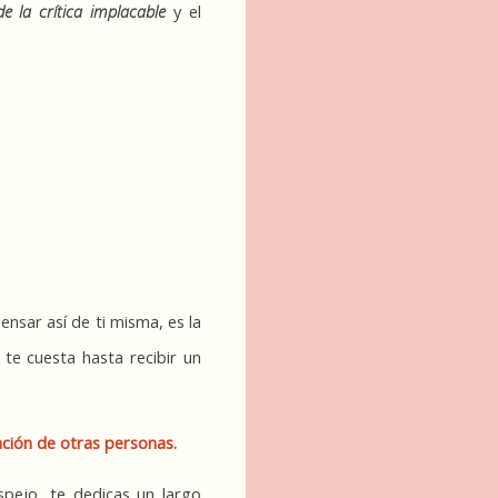
de la crítica implacable
 y el 
nsar así de ti misma, es la 
 te cuesta hasta recibir un 
ación de otras personas.
pejo, te dedicas un largo 