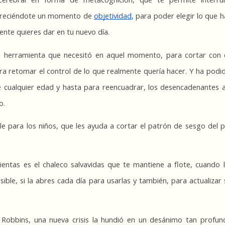
freciéndote un momento de 
objetividad
, para poder elegir lo que 
nte quieres dar en tu nuevo día. 
la herramienta que necesitó en aquel momento, para cortar con e
ra retomar el control de lo que realmente quería hacer. Y ha pod
e cualquier edad y hasta para reencuadrar, los desencadenantes a
o.
le para los niños, que les ayuda a cortar el patrón de sesgo del
entas es el chaleco salvavidas que te mantiene a flote, cuando la
ible, si la abres cada día para usarlas y también, para actualizar
Robbins, una nueva crisis la hundió en un desánimo tan profund